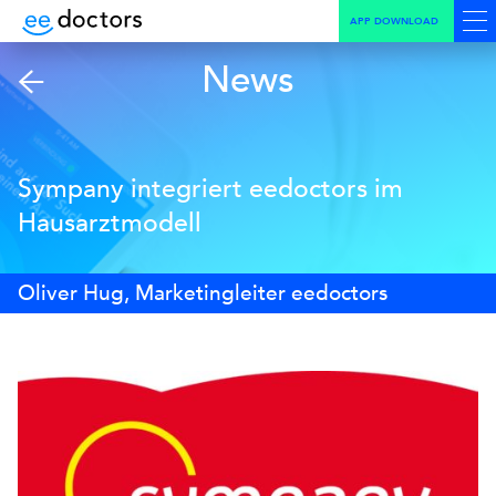
APP DOWNLOAD
News
Sympany integriert eedoctors im
Hausarztmodell
Oliver Hug, Marketingleiter eedoctors